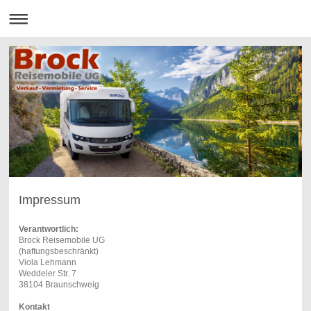
Impressum
Verantwortlich:
Brock Reisemobile UG
(haftungsbeschränkt)
Viola Lehmann
Weddeler Str. 7
38104 Braunschweig
Kontakt